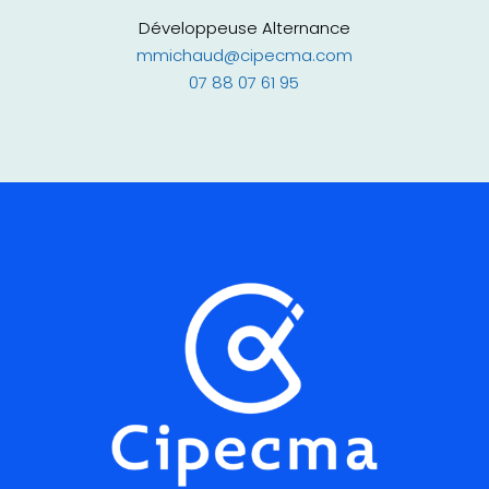
Développeuse Alternance
mmichaud@cipecma.com
07 88 07 61 95