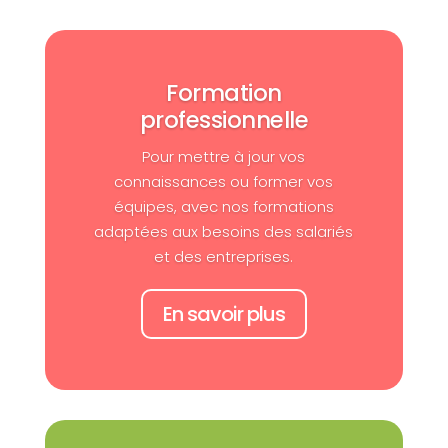
Formation
professionnelle
Pour mettre à jour vos
connaissances ou former vos
équipes, avec nos formations
adaptées aux besoins des salariés
et des entreprises.
En savoir plus