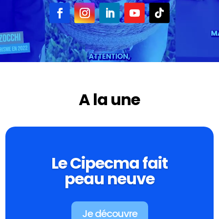
A la une
Le Cipecma fait
peau neuve
Je découvre