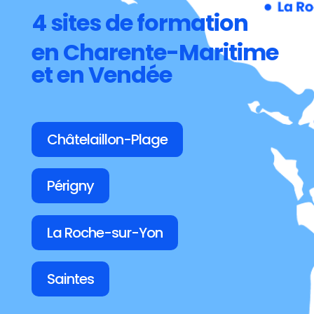
4 sites de formation
en Charente-Maritime
et en Vendée
Châtelaillon-Plage
Périgny
La Roche-sur-Yon
Saintes