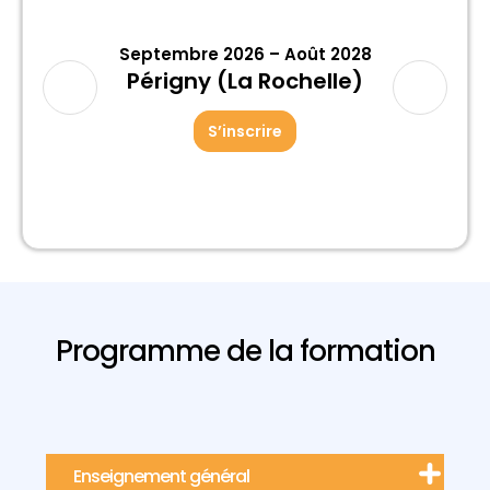
28
Septembre 2026 – Août 2028
S
)
Périgny (La Rochelle)
S’inscrire
Programme de la formation
Enseignement général